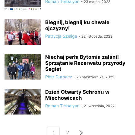
Roman Terbalyan
-
23 marca, 2023
Biegnij, biegnij ku chwale
ojczyzny!
Patrycja Szeliga
-
22 listopada, 2022
Niechaj perła Bytomia zalśni!
Sprzątanie Rezerwatu przyrody
Segiet
Piotr Durbacz
-
26 października, 2022
Dzień Otwarty Schronu w
Miechowicach
Roman Terbalyan
-
21 września, 2022
1
2