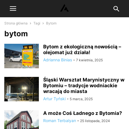
Strona główna
Tagi
Bytom
bytom
Bytom z ekologiczną nowością –
olejomat już działa!
Adrianna Binias
-
7 kwietnia, 2025
Śląski Warsztat Marynistyczny w
Bytomiu – tradycje wodniackie
wracają do miasta
Artur Tyński
-
5 marca, 2025
A może Coś Ładnego z Bytomia?
Roman Terbalyan
-
25 listopada, 2024