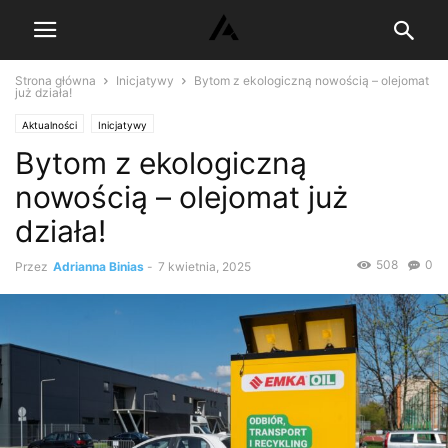
Strona główna
Inicjatywy
Bytom z ekologiczną nowością – olejomat
już działa!
Aktualności
Inicjatywy
Bytom z ekologiczną
nowością – olejomat już
działa!
508
0
Przez
Adrianna Binias
-
7 kwietnia, 2025