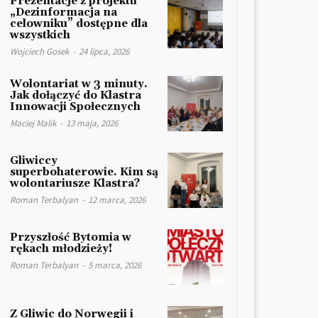
Prezentacje z projektu
„Dezinformacja na
celowniku” dostępne dla
wszystkich
Wojciech Gosek
-
24 lipca, 2026
Wolontariat w 3 minuty.
Jak dołączyć do Klastra
Innowacji Społecznych
Maciej Malik
-
13 maja, 2026
Gliwiccy
superbohaterowie. Kim są
wolontariusze Klastra?
Roman Terbalyan
-
12 marca, 2026
Przyszłość Bytomia w
rękach młodzieży!
Roman Terbalyan
-
5 marca, 2026
Z Gliwic do Norwegii i