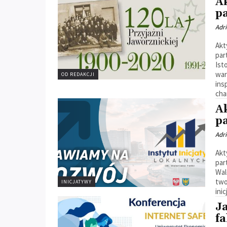
A
p
Adr
Akt
par
Ist
war
OD REDAKCJI
ins
cha
A
p
Adr
Akt
par
Wal
tworz
INICJATYWY
inic
Ja
f