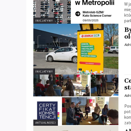
W j
mie
któ
par
INICJATYWY
B
ol
Adr
INICJATYWY
C
st
Adr
Pow
pot
kom
zat
AKTUALNOŚCI