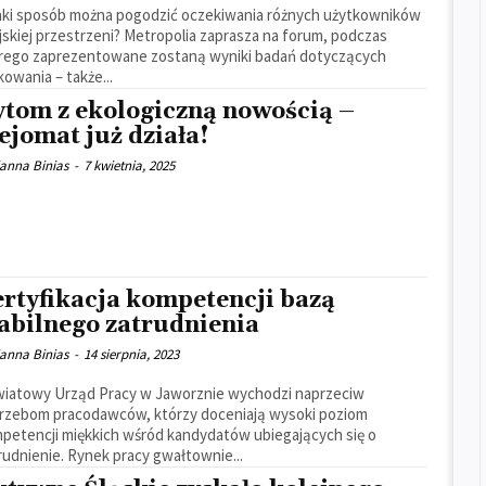
aki sposób można pogodzić oczekiwania różnych użytkowników
jskiej przestrzeni? Metropolia zaprasza na forum, podczas
rego zaprezentowane zostaną wyniki badań dotyczących
kowania – także...
ytom z ekologiczną nowością –
ejomat już działa!
ianna Binias
-
7 kwietnia, 2025
ertyfikacja kompetencji bazą
abilnego zatrudnienia
ianna Binias
-
14 sierpnia, 2023
iatowy Urząd Pracy w Jaworznie wychodzi naprzeciw
rzebom pracodawców, którzy doceniają wysoki poziom
petencji miękkich wśród kandydatów ubiegających się o
rudnienie. Rynek pracy gwałtownie...