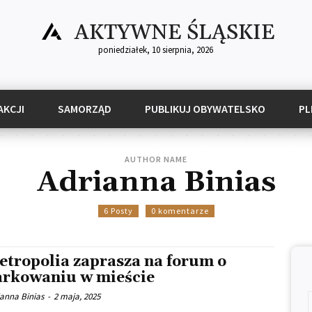
AKTYWNE ŚLĄSKIE
poniedziałek, 10 sierpnia, 2026
AKCJI
SAMORZĄD
PUBLIKUJ OBYWATELSKO
PL
AUTHOR NAME
Adrianna Binias
6 Posty
0 komentarze
etropolia zaprasza na forum o
arkowaniu w mieście
ianna Binias
-
2 maja, 2025