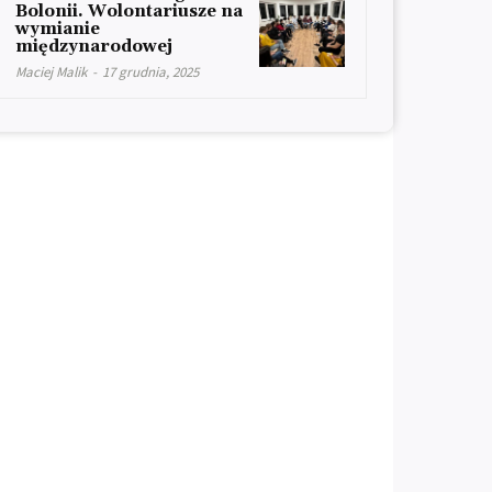
Bolonii. Wolontariusze na
wymianie
międzynarodowej
Maciej Malik
-
17 grudnia, 2025