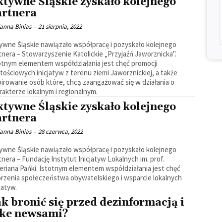
ktywne Śląskie zyskało kolejnego
artnera
ianna Binias
-
21 sierpnia, 2022
ywne Śląskie nawiązało współpracę i pozyskało kolejnego
tnera – Stowarzyszenie Katolickie „Przyjaźń Jaworznicka".
otnym elementem współdziałania jest chęć promocji
tościowych inicjatyw z terenu ziemi Jaworznickiej, a także
pirowanie osób które, chcą zaangażować się w działania o
rakterze lokalnym i regionalnym.
ktywne Śląskie zyskało kolejnego
artnera
ianna Binias
-
28 czerwca, 2022
ywne Śląskie nawiązało współpracę i pozyskało kolejnego
tnera – Fundację Instytut Inicjatyw Lokalnych im. prof.
eriana Pańki. Istotnym elementem współdziałania jest chęć
enia społeczeństwa obywatelskiego i wsparcie lokalnych
jatyw.
k bronić się przed dezinformacją i
ake newsami?