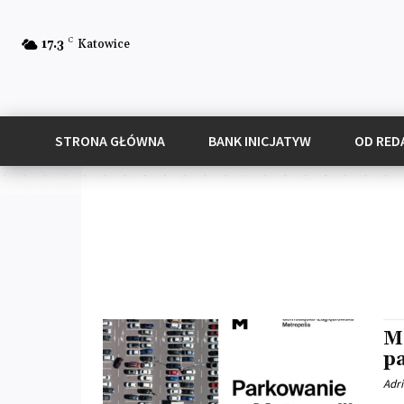
C
17.3
Katowice
STRONA GŁÓWNA
BANK INICJATYW
OD RED
M
p
Adr