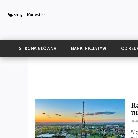
C
21.5
Katowice
STRONA GŁÓWNA
BANK INICJATYW
OD RED
Ra
u
Juli
W t
wyj