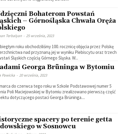
dzięczni Bohaterom Powstań
ląskich – Górnośląska Chwała Oręża
olskiego
an Terbalyan
-
25 września, 2023
biegłym roku obchodziliśmy 100. rocznicę objęcia przez Polskę
erzchnictwa nad przyznaną jej w wyniku Plebiscytu oraz trzech
stań Śląskich częścią Górnego Śląska. W...
ladami Georga Brüninga w Bytomiu
a Pawicka
-
20 września, 2023
marca do czerwca tego roku w Szkole Podstawowej numer 5
enia Poli Maciejowskiej w Bytomiu zrealizowano pierwszą część
jektu dotyczącego postaci Georga Brüninga....
storyczne spacery po terenie getta
ydowskiego w Sosnowcu