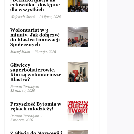
„Dezinformacja na
celowniku” dostępne
dla wszystkich
Wojciech Gosek
-
24 lipca, 2026
Wolontariat w 3
minuty. Jak dołączyć
do Klastra Innowacji
Społecznych
Maciej Malik
-
13 maja, 2026
Gliwiccy
superbohaterowie.
Kim są wolontariusze
Klastra?
Roman Terbalyan
-
12 marca, 2026
Przyszłość Bytomia w
rękach młodzieży!
Roman Terbalyan
-
5 marca, 2026
Z Gliwic do Norwegii i