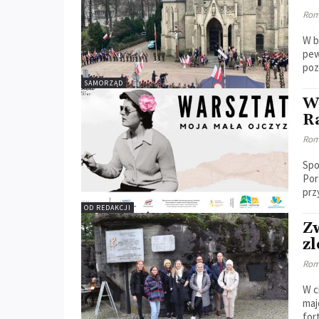
Rom
W b
pew
poz
SAMORZĄD
W
R
Rom
Spo
Por
prz
OD REDAKCJI
Z
z
Rom
W c
maj
for