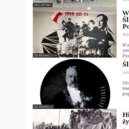
INICJATYWY
W
Ś
P
Rom
W u
zwi
Pow
OD REDAKCJI
Ś
Juli
Od 
imi
pro
OD REDAKCJI
Hi
ż