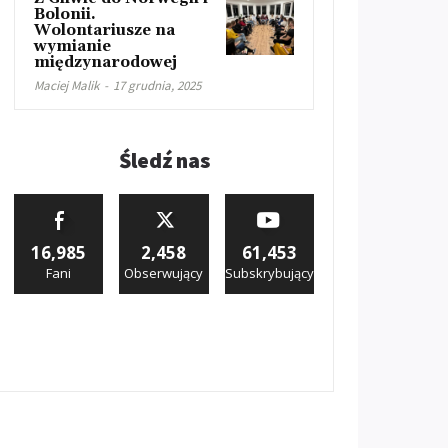
Bolonii.
Wolontariusze na
wymianie
międzynarodowej
Maciej Malik
-
17 grudnia, 2025
Śledź nas
16,985
2,458
61,453
Fani
Obserwujący
Subskrybujący