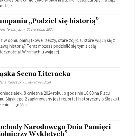
ostaje...
mpania „Podziel się historią”
an Terbalyan
-
30 sierpnia, 2024
z w domu pamiątkowe rzeczy, stare zdjęcia, które wiążą się z
kawą historią? Teraz możesz podzielić się tym z całą
łecznością! W ramach trwającej...
ląska Scena Literacka
lena Kępczyk
-
5 kwietnia, 2024
oniedziałek, 8 kwietnia 2024 roku, o godzinie 18.00 na Placu
mu Śląskiego 2 zaplanowany jest reportaż historyczny o Śląsku i
łębiu, a gośćmi...
bchody Narodowego Dnia Pamięci
Żołnierzy Wyklętych”