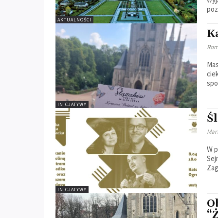
poz
AKTUALNOŚCI
Ka
Rom
Mas
cie
spo
INICJATYWY
Ś
Mar
W p
Sej
Zag
INICJATYWY
O
“