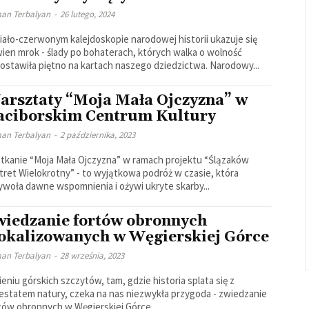
an Terbalyan
-
26 lutego, 2024
iało-czerwonym kalejdoskopie narodowej historii ukazuje się
ien mrok - ślady po bohaterach, których walka o wolność
ostawiła piętno na kartach naszego dziedzictwa. Narodowy...
arsztaty “Moja Mała Ojczyzna” w
aciborskim Centrum Kultury
an Terbalyan
-
2 października, 2023
tkanie “Moja Mała Ojczyzna” w ramach projektu “Ślązaków
tret Wielokrotny” - to wyjątkowa podróż w czasie, która
ywoła dawne wspomnienia i ożywi ukryte skarby...
wiedzanie fortów obronnych
lokalizowanych w Węgierskiej Górce
an Terbalyan
-
28 września, 2023
ieniu górskich szczytów, tam, gdzie historia splata się z
estatem natury, czeka na nas niezwykła przygoda - zwiedzanie
tów obronnych w Węgierskiej Górce....