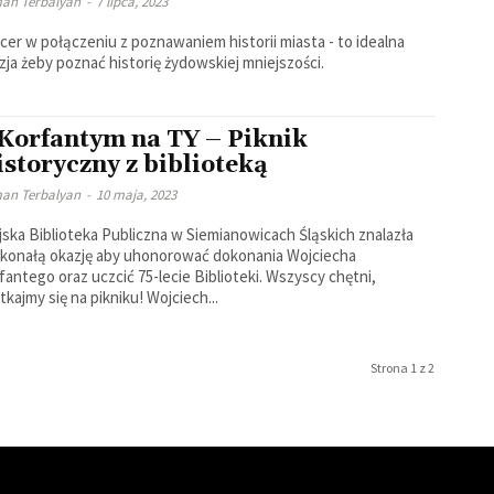
an Terbalyan
-
7 lipca, 2023
cer w połączeniu z poznawaniem historii miasta - to idealna
zja żeby poznać historię żydowskiej mniejszości.
 Korfantym na TY – Piknik
storyczny z biblioteką
an Terbalyan
-
10 maja, 2023
jska Biblioteka Publiczna w Siemianowicach Śląskich znalazła
konałą okazję aby uhonorować dokonania Wojciecha
fantego oraz uczcić 75-lecie Biblioteki. Wszyscy chętni,
spotkajmy się na pikniku! Wojciech...
Strona 1 z 2