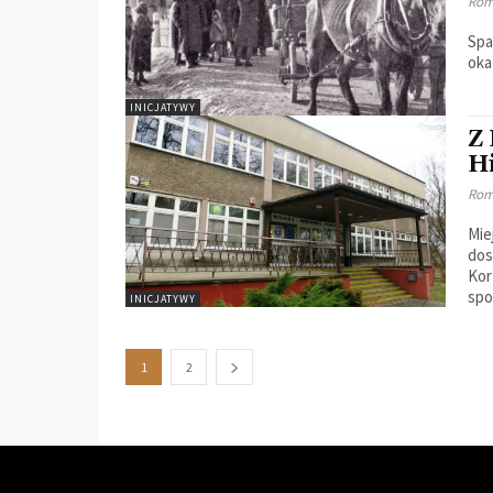
Rom
Spa
oka
INICJATYWY
Z
Hi
Rom
Mie
dos
Kor
INICJATYWY
1
2