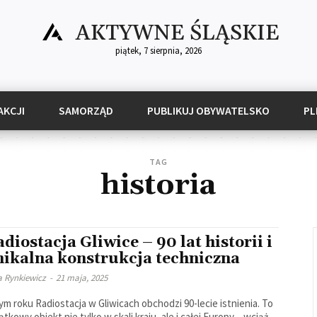
AKTYWNE ŚLĄSKIE
piątek, 7 sierpnia, 2026
AKCJI
SAMORZĄD
PUBLIKUJ OBYWATELSKO
PL
TAG
historia
diostacja Gliwice – 90 lat historii i
nikalna konstrukcja techniczna
a Rynkiewicz
-
21 maja, 2025
ym roku Radiostacja w Gliwicach obchodzi 90-lecie istnienia. To
ątkowy obiekt nie tylko w skali kraju, ale i całej Europy – wciąż