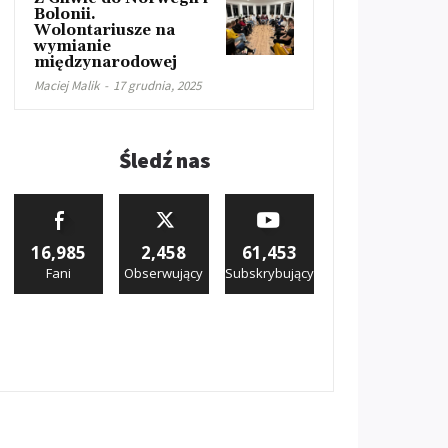
Bolonii.
Wolontariusze na
wymianie
międzynarodowej
Maciej Malik
-
17 grudnia, 2025
Śledź nas
16,985
2,458
61,453
Fani
Obserwujący
Subskrybujący