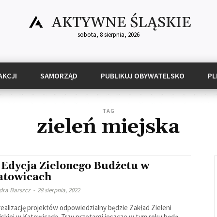
AKTYWNE ŚLĄSKIE
sobota, 8 sierpnia, 2026
AKCJI
SAMORZĄD
PUBLIKUJ OBYWATELSKO
PL
TAG
zieleń miejska
I Edycja Zielonego Budżetu w
atowicach
dra Barszcz
-
28 sierpnia, 2022
realizację projektów odpowiedzialny będzie Zakład Zieleni
 w Katowicach. Trzy przetargi jeszcze w tym roku będą