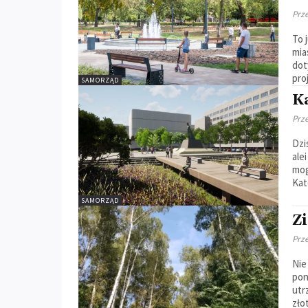
Prz
To 
mia
dot
pro
SAMORZĄD
K
Prz
Dzis
ale
mog
Kat
SAMORZĄD
Z
Prz
Nie
pon
utr
zło