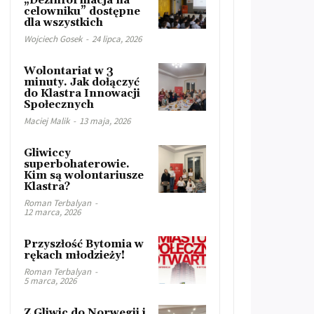
„Dezinformacja na
celowniku” dostępne
dla wszystkich
Wojciech Gosek
-
24 lipca, 2026
Wolontariat w 3
minuty. Jak dołączyć
do Klastra Innowacji
Społecznych
Maciej Malik
-
13 maja, 2026
Gliwiccy
superbohaterowie.
Kim są wolontariusze
Klastra?
Roman Terbalyan
-
12 marca, 2026
Przyszłość Bytomia w
rękach młodzieży!
Roman Terbalyan
-
5 marca, 2026
Z Gliwic do Norwegii i