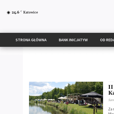
C
24.6
Katowice
STRONA GŁÓWNA
BANK INICJATYW
OD RED
I
K
San
Za 
Miejskiej