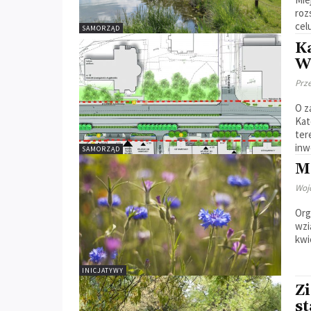
roz
cel
SAMORZĄD
K
W
Prz
O z
Kat
ter
inw
SAMORZĄD
Me
Woj
Org
wzi
kwi
INICJATYWY
Z
st