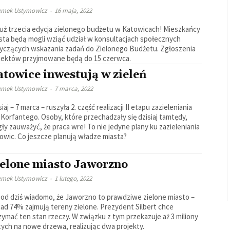
emek Ustymowicz
-
16 maja, 2022
już trzecia edycja zielonego budżetu w Katowicach! Mieszkańcy
sta będą mogli wziąć udział w konsultacjach społecznych
yczących wskazania zadań do Zielonego Budżetu. Zgłoszenia
jektów przyjmowane będą do 15 czerwca.
atowice inwestują w zieleń
emek Ustymowicz
-
7 marca, 2022
iaj – 7 marca – ruszyła 2. część realizacji II etapu zazieleniania
i Korfantego. Osoby, które przechadzały się dzisiaj tamtędy,
ły zauważyć, że praca wre! To nie jedyne plany ku zazieleniania
owic. Co jeszcze planują władze miasta?
ielone miasto Jaworzno
emek Ustymowicz
-
1 lutego, 2022
 od dziś wiadomo, że Jaworzno to prawdziwe zielone miasto –
ad 74% zajmują tereny zielone. Prezydent Silbert chce
zymać ten stan rzeczy. W związku z tym przekazuje aż 3 miliony
tych na nowe drzewa, realizując dwa projekty.