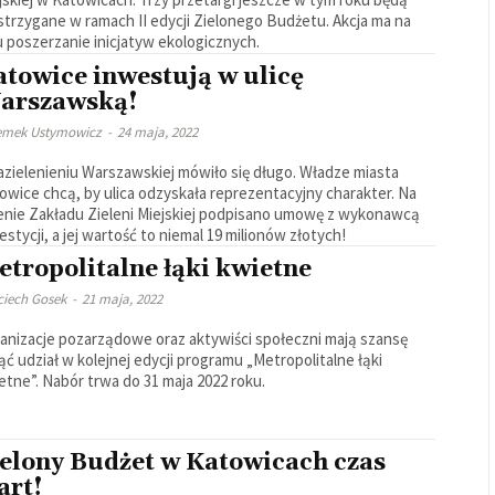
strzygane w ramach II edycji Zielonego Budżetu. Akcja ma na
u poszerzanie inicjatyw ekologicznych.
atowice inwestują w ulicę
arszawską!
emek Ustymowicz
-
24 maja, 2022
azielenieniu Warszawskiej mówiło się długo. Władze miasta
owice chcą, by ulica odzyskała reprezentacyjny charakter. Na
enie Zakładu Zieleni Miejskiej podpisano umowę z wykonawcą
estycji, a jej wartość to niemal 19 milionów złotych!
tropolitalne łąki kwietne
ciech Gosek
-
21 maja, 2022
anizacje pozarządowe oraz aktywiści społeczni mają szansę
ąć udział w kolejnej edycji programu „Metropolitalne łąki
etne”. Nabór trwa do 31 maja 2022 roku.
ielony Budżet w Katowicach czas
art!