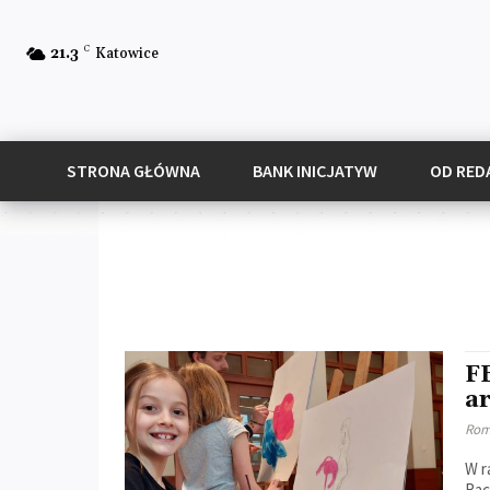
C
21.3
Katowice
STRONA GŁÓWNA
BANK INICJATYW
OD RED
F
a
Rom
W r
Rac