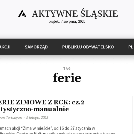
AKTYWNE ŚLĄSKIE
piątek, 7 sierpnia, 2026
AKCJI
SAMORZĄD
PUBLIKUJ OBYWATELSKO
PL
TAG
ferie
ERIE ZIMOWE Z RCK: cz.2
rtystyczno-manualnie
an Terbalyan
-
9 lutego, 2023
amach akcji “Zima w mieście”, od 16 do 27 stycznia w
iborskim Centrum Kultury odbywały się warsztaty artystyczno-