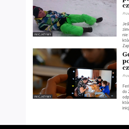
cz
Prz
Jeś
zim
nie
INICJATYWY
któ
Zap
Gd
p
cz
Prz
Fer
do 
odp
INICJATYWY
któ
ini