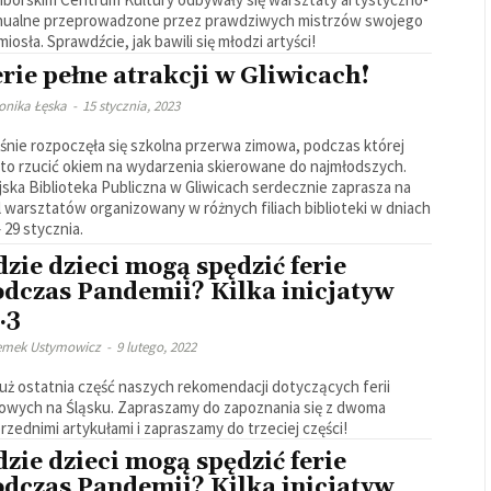
ualne przeprowadzone przez prawdziwych mistrzów swojego
miosła. Sprawdźcie, jak bawili się młodzi artyści!
rie pełne atrakcji w Gliwicach!
onika Łęska
-
15 stycznia, 2023
śnie rozpoczęła się szkolna przerwa zimowa, podczas której
to rzucić okiem na wydarzenia skierowane do najmłodszych.
jska Biblioteka Publiczna w Gliwicach serdecznie zaprasza na
l warsztatów organizowany w różnych filiach biblioteki w dniach
– 29 stycznia.
zie dzieci mogą spędzić ferie
odczas Pandemii? Kilka inicjatyw
.3
emek Ustymowicz
-
9 lutego, 2022
już ostatnia część naszych rekomendacji dotyczących ferii
owych na Śląsku. Zapraszamy do zapoznania się z dwoma
rzednimi artykułami i zapraszamy do trzeciej części!
zie dzieci mogą spędzić ferie
odczas Pandemii? Kilka inicjatyw