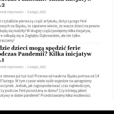
.2
emek Ustymowicz
-
4 lutego, 2022
li czytaliście pierwszą część artykułu, dotyczącego ferii
owych na Śląsku, to zapewne wiecie, że wasze dzieci na pewno
 będą się nudziły! W drugiej części podajemy kilka inicjatyw,
re odbędą się w Zagłębiu Dąbrowskim, ale nie tylko.
raszamy!
zie dzieci mogą spędzić ferie
odczas Pandemii? Kilka inicjatyw
.1
emek Ustymowicz
-
2 lutego, 2022
ie zimowe już tuż-tuż! Przerwa od nauki na Śląsku potrwa od 14
27 lutego. W tym czasie wiele osób wyjedzie na upragniony
oczynek. Jednak, jak zagospodarować czas najmłodszym,
rzy podczas ferii pozostaną w domu? Czy istnieją jakieś
cjatywy w dobie pandemii? Przedstawiamy kilka możliwości.