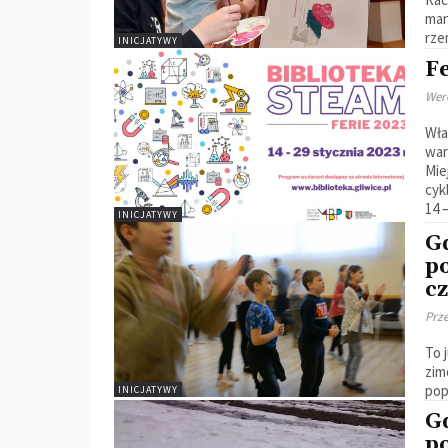
man
rze
INICJATYWY
Fe
Wer
Wła
war
Mie
cyk
14 
INICJATYWY
Gd
p
cz
Prz
To 
zim
pop
INICJATYWY
Gd
p