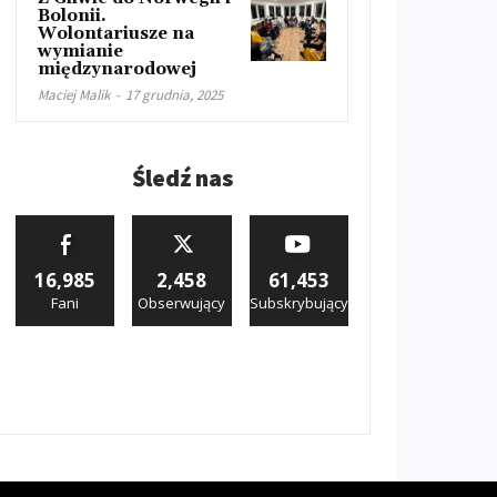
Bolonii.
Wolontariusze na
wymianie
międzynarodowej
Maciej Malik
-
17 grudnia, 2025
Śledź nas
16,985
2,458
61,453
Fani
Obserwujący
Subskrybujący