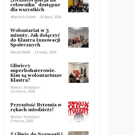
„Dezinformacja na
celowniku” dostępne
dla wszystkich
Wojciech Gosek
-
24 lipca, 2026
Wolontariat w 3
minuty. Jak dołączyć
do Klastra Innowacji
Społecznych
Maciej Malik
-
13 maja, 2026
Gliwiccy
superbohaterowie.
Kim są wolontariusze
Klastra?
Roman Terbalyan
-
12 marca, 2026
Przyszłość Bytomia w
rękach młodzieży!
Roman Terbalyan
-
5 marca, 2026
Z Gliwic do Norwegii i