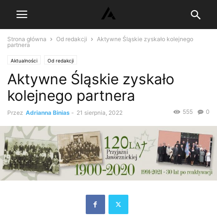
Strona główna
Od redakcji
Aktywne Śląskie zyskało kolejnego
partnera
Aktualności
Od redakcji
Aktywne Śląskie zyskało
kolejnego partnera
555
0
Przez
Adrianna Binias
-
21 sierpnia, 2022