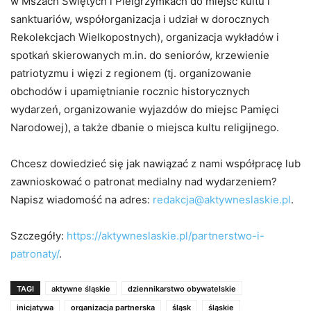
w Mszach Świętych i Pielgrzymkach do miejsc kultu i
sanktuariów, współorganizacja i udział w dorocznych
Rekolekcjach Wielkopostnych), organizacja wykładów i
spotkań skierowanych m.in. do seniorów, krzewienie
patriotyzmu i więzi z regionem (tj. organizowanie
obchodów i upamiętnianie rocznic historycznych
wydarzeń, organizowanie wyjazdów do miejsc Pamięci
Narodowej), a także dbanie o miejsca kultu religijnego.
Chcesz dowiedzieć się jak nawiązać z nami współpracę lub
zawnioskować o patronat medialny nad wydarzeniem?
Napisz wiadomość na adres:
redakcja@aktywneslaskie.pl
.
Szczegóły:
https://aktywneslaskie.pl/partnerstwo-i-
patronaty/
.
TAGI
aktywne śląskie
dziennikarstwo obywatelskie
inicjatywa
organizacja partnerska
śląsk
śląskie