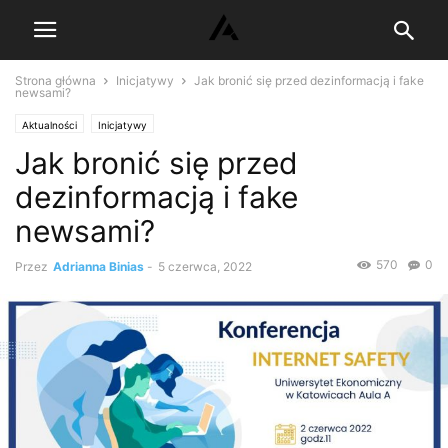
Strona główna
Inicjatywy
Jak bronić się przed dezinformacją i fake
newsami?
Aktualności
Inicjatywy
Jak bronić się przed
dezinformacją i fake
newsami?
570
0
Przez
Adrianna Binias
-
5 czerwca, 2022