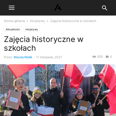
Strona główna
Inicjatywy
Zajęcia historyczne w szkołach
Aktualności
Inicjatywy
Zajęcia historyczne w
szkołach
650
0
Przez
Maciej Malik
-
11 listopada, 2021