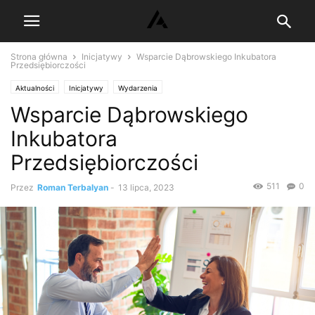
Strona główna
Inicjatywy
Wsparcie Dąbrowskiego Inkubatora
Przedsiębiorczości
Aktualności
Inicjatywy
Wydarzenia
Wsparcie Dąbrowskiego
Inkubatora
Przedsiębiorczości
511
0
Przez
Roman Terbalyan
-
13 lipca, 2023