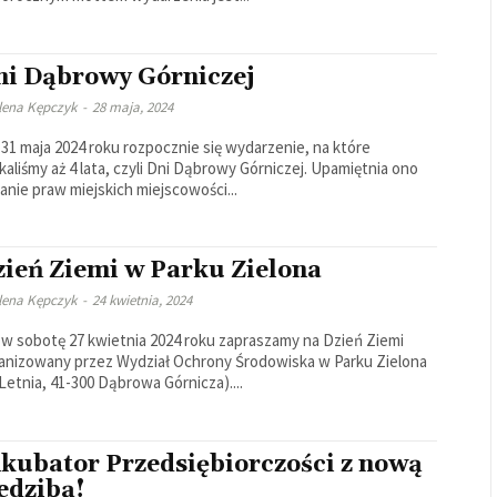
ni Dąbrowy Górniczej
lena Kępczyk
-
28 maja, 2024
 31 maja 2024 roku rozpocznie się wydarzenie, na które
kaliśmy aż 4 lata, czyli Dni Dąbrowy Górniczej. Upamiętnia ono
anie praw miejskich miejscowości...
zień Ziemi w Parku Zielona
lena Kępczyk
-
24 kwietnia, 2024
 w sobotę 27 kwietnia 2024 roku zapraszamy na Dzień Ziemi
anizowany przez Wydział Ochrony Środowiska w Parku Zielona
. Letnia, 41-300 Dąbrowa Górnicza)....
nkubator Przedsiębiorczości z nową
edzibą!