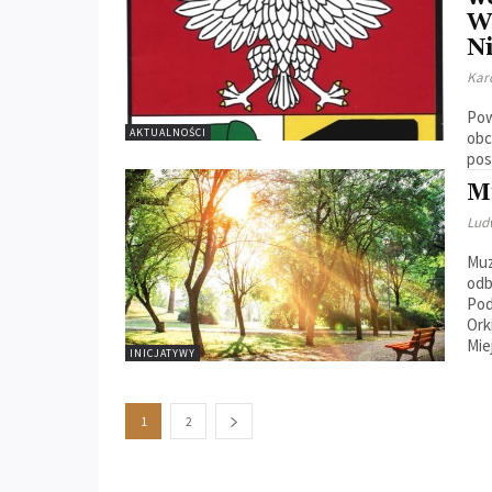
W
Ni
Kar
Pow
AKTUALNOŚCI
obc
pos
M
Lud
Muz
odb
Pod
Ork
Mie
INICJATYWY
1
2