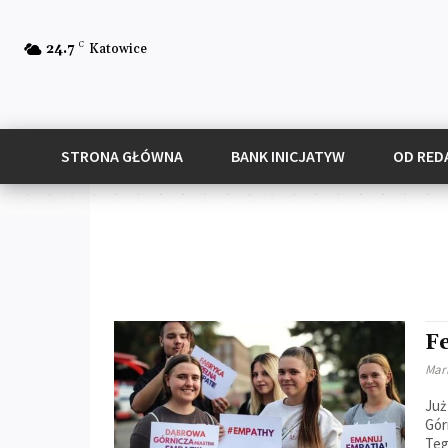
C
24.7
Katowice
STRONA GŁÓWNA
BANK INICJATYW
OD RED
F
Mar
Już
Gór
Teg