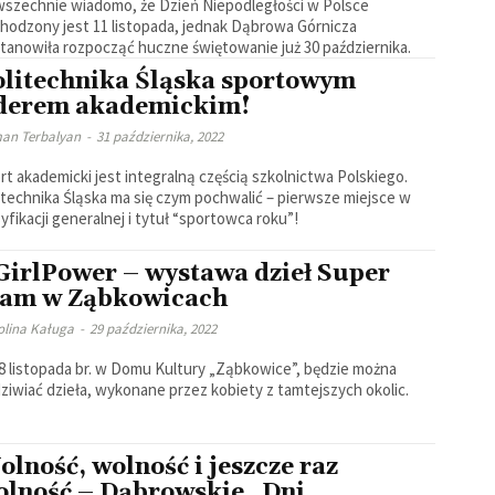
szechnie wiadomo, że Dzień Niepodległości w Polsce
hodzony jest 11 listopada, jednak Dąbrowa Górnicza
tanowiła rozpocząć huczne świętowanie już 30 października.
olitechnika Śląska sportowym
iderem akademickim!
an Terbalyan
-
31 października, 2022
rt akademicki jest integralną częścią szkolnictwa Polskiego.
itechnika Śląska ma się czym pochwalić – pierwsze miejsce w
syfikacji generalnej i tytuł “sportowca roku”!
GirlPower – wystawa dzieł Super
am w Ząbkowicach
olina Kaługa
-
29 października, 2022
8 listopada br. w Domu Kultury „Ząbkowice”, będzie można
ziwiać dzieła, wykonane przez kobiety z tamtejszych okolic.
lność, wolność i jeszcze raz
olność – Dąbrowskie „Dni