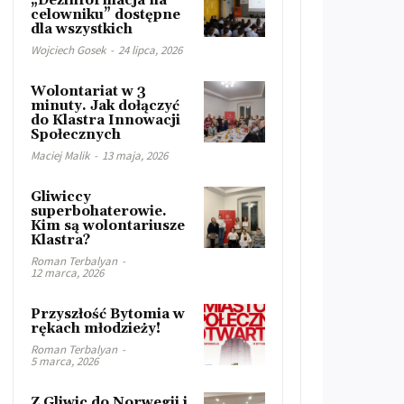
„Dezinformacja na
celowniku” dostępne
dla wszystkich
Wojciech Gosek
-
24 lipca, 2026
Wolontariat w 3
minuty. Jak dołączyć
do Klastra Innowacji
Społecznych
Maciej Malik
-
13 maja, 2026
Gliwiccy
superbohaterowie.
Kim są wolontariusze
Klastra?
Roman Terbalyan
-
12 marca, 2026
Przyszłość Bytomia w
rękach młodzieży!
Roman Terbalyan
-
5 marca, 2026
Z Gliwic do Norwegii i