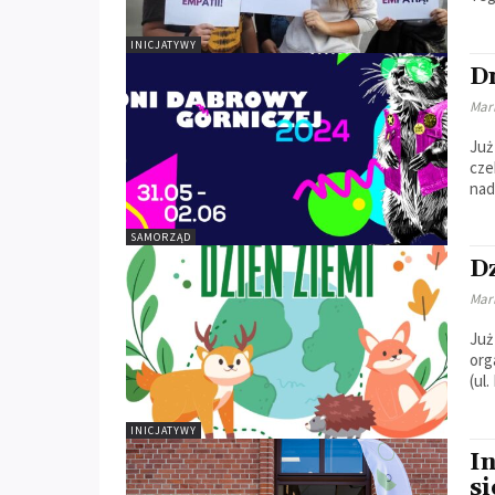
INICJATYWY
D
Mar
Już
cze
nad
SAMORZĄD
D
Mar
Już
org
(ul
INICJATYWY
I
si