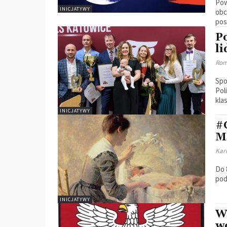
Pow
INICJATYWY
obc
pos
P
l
Rom
Spo
Pol
kla
INICJATYWY
#
M
Kar
Do 
pod
INICJATYWY
Wo
w