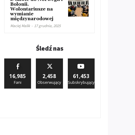
Bolonii.
Wolontariusze na
wymianie
międzynarodowej
Maciej Malik
-
17 grudnia, 2025
Śledź nas
16,985
2,458
61,453
Fani
Obserwujący
Subskrybujący