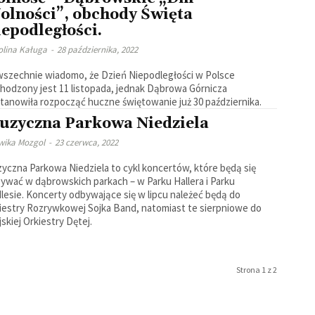
olności”, obchody Święta
epodległości.
olina Kaługa
-
28 października, 2022
szechnie wiadomo, że Dzień Niepodległości w Polsce
hodzony jest 11 listopada, jednak Dąbrowa Górnicza
tanowiła rozpocząć huczne świętowanie już 30 października.
uzyczna Parkowa Niedziela
wika Mozgol
-
23 czerwca, 2022
yczna Parkowa Niedziela to cykl koncertów, które będą się
ywać w dąbrowskich parkach – w Parku Hallera i Parku
lesie. Koncerty odbywające się w lipcu należeć będą do
iestry Rozrywkowej Sojka Band, natomiast te sierpniowe do
jskiej Orkiestry Dętej.
Strona 1 z 2