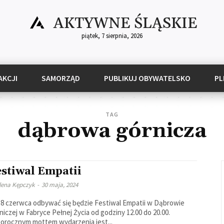
AKTYWNE ŚLĄSKIE
piątek, 7 sierpnia, 2026
AKCJI
SAMORZĄD
PUBLIKUJ OBYWATELSKO
PL
TAG
dąbrowa górnicza
estiwal Empatii
lena Kępczyk
-
30 maja, 2024
 8 czerwca odbywać się będzie Festiwal Empatii w Dąbrowie
niczej w Fabryce Pełnej Życia od godziny 12.00 do 20.00.
orocznym mottem wydarzenia jest...