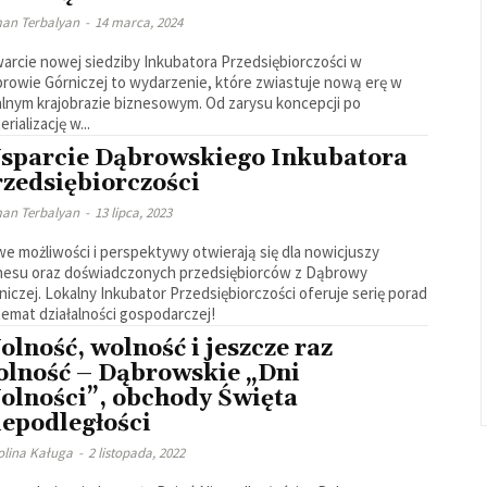
an Terbalyan
-
14 marca, 2024
arcie nowej siedziby Inkubatora Przedsiębiorczości w
rowie Górniczej to wydarzenie, które zwiastuje nową erę w
alnym krajobrazie biznesowym. Od zarysu koncepcji po
rializację w...
sparcie Dąbrowskiego Inkubatora
rzedsiębiorczości
an Terbalyan
-
13 lipca, 2023
e możliwości i perspektywy otwierają się dla nowicjuszy
nesu oraz doświadczonych przedsiębiorców z Dąbrowy
niczej. Lokalny Inkubator Przedsiębiorczości oferuje serię porad
temat działalności gospodarczej!
lność, wolność i jeszcze raz
olność – Dąbrowskie „Dni
olności”, obchody Święta
iepodległości
olina Kaługa
-
2 listopada, 2022