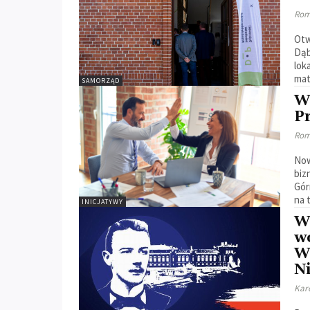
Rom
Otw
Dąb
lok
mate
SAMORZĄD
W
P
Rom
Now
biz
Gór
na 
INICJATYWY
Wo
w
W
N
Kar