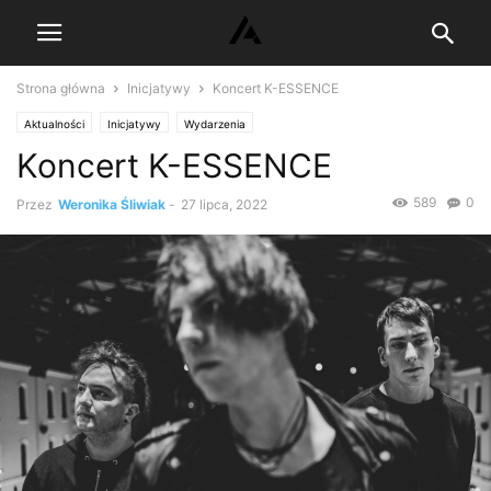
Strona główna
Inicjatywy
Koncert K-ESSENCE
Aktualności
Inicjatywy
Wydarzenia
Koncert K-ESSENCE
589
0
Przez
Weronika Śliwiak
-
27 lipca, 2022