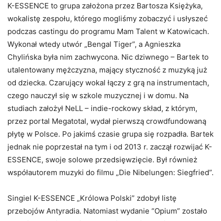
K-ESSENCE to grupa założona przez Bartosza Księżyka,
wokalistę zespołu, którego mogliśmy zobaczyć i usłyszeć
podczas castingu do programu Mam Talent w Katowicach.
Wykonał wtedy utwór „Bengal Tiger”, a Agnieszka
Chylińska była nim zachwycona. Nic dziwnego – Bartek to
utalentowany mężczyzna, mający styczność z muzyką już
od dziecka. Czarujący wokal łączy z grą na instrumentach,
czego nauczył się w szkole muzycznej i w domu. Na
studiach założył NeLL – indie-rockowy skład, z którym,
przez portal Megatotal, wydał pierwszą crowdfundowaną
płytę w Polsce. Po jakimś czasie grupa się rozpadła. Bartek
jednak nie poprzestał na tym i od 2013 r. zaczął rozwijać K-
ESSENCE, swoje solowe przedsięwzięcie. Był również
współautorem muzyki do filmu „Die Nibelungen: Siegfried”.
Singiel K-ESSENCE „Królowa Polski” zdobył listę
przebojów Antyradia. Natomiast wydanie “Opium” zostało