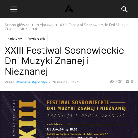
Strona główna
Inicjatywy
XXIII Festiwal Sosnowieckie Dni Muzyki
Znanej i Nieznanej
Inicjatywy
Wydarzenia
XXIII Festiwal Sosnowieckie
Dni Muzyki Znanej i
Nieznanej
500
0
Przez
Marlena Kępczyk
-
26 marca, 2024