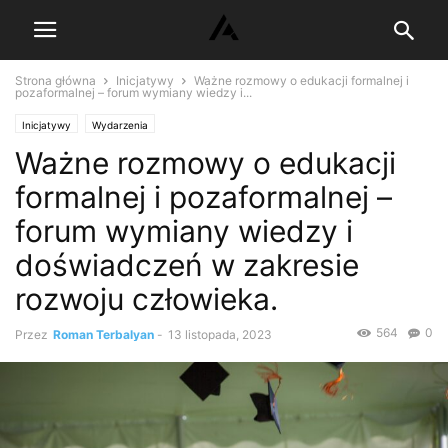
Strona główna
Inicjatywy
Ważne rozmowy o edukacji formalnej i
pozaformalnej – forum wymiany wiedzy i...
Inicjatywy
Wydarzenia
Ważne rozmowy o edukacji
formalnej i pozaformalnej –
forum wymiany wiedzy i
doświadczeń w zakresie
rozwoju człowieka.
564
0
Przez
Roman Terbalyan
-
13 listopada, 2023