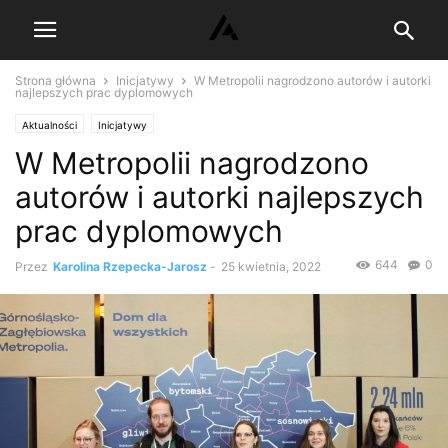
Strona główna
Inicjatywy
W Metropolii nagrodzono autorów i autorki
najlepszych prac dyplomowych
Aktualności
Inicjatywy
W Metropolii nagrodzono
autorów i autorki najlepszych
prac dyplomowych
644
0
Przez
Karolina Rzepecka-Jarosz
-
25 kwietnia, 2022