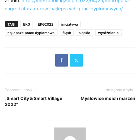
Źródło:
https://metropoliagzm.pl/2022/04/25/metropolia-
nagrodzila-autorow-najlepszych-prac-dyplomowych/
TAGI
EKG
EKG2022
inicjatywa
najlepsze prace dyplomowe
śląsk
śląskie
wyróżnienie
Poprzedni artykuł
Następny artykuł
„Smart City & Smart Village
Mysłowice moich marzeń
2022”