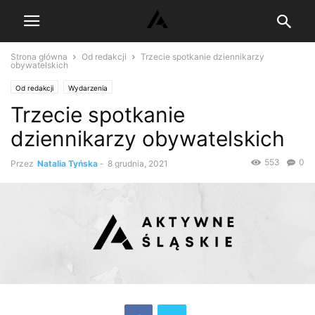
Strona główna
Od redakcji
Trzecie spotkanie dziennikarzy
obywatelskich
Od redakcji
Wydarzenia
Trzecie spotkanie
dziennikarzy obywatelskich
553
0
Przez
Natalia Tyńska
-
8 grudnia, 2021