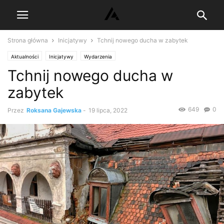
Strona główna
Inicjatywy
Tchnij nowego ducha w zabytek
Aktualności
Inicjatywy
Wydarzenia
Tchnij nowego ducha w
zabytek
649
0
Przez
Roksana Gajewska
-
19 lipca, 2022