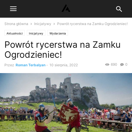
Strona główna
Inicjatywy
Powrót rycerstwa na Zamku Ogrodzieniec!
Aktualności
Inicjatywy
Wydarzenia
Powrót rycerstwa na Zamku
Ogrodzieniec!
690
0
Przez
Roman Terbalyan
-
10 sierpnia, 2022