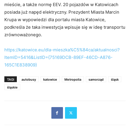
mieście, a także normę EEV. 20 pojazdów w Katowicach
posiada już napęd elektryczny. Prezydent Miasta Marcin
Krupa w wypowiedzi dla portalu miasta Katowice,
podkreśla że taka inwestycja wpisuje się w ideę transportu
zrównoważonego.
https://katowice.eu/dla-mieszka%C5%84ca/aktualnosci?
ItemID=5416&ListID={75169DCB-89EF-46CD-A876-
165C1E838909}
TAGI
autobusy
katowice
Metropolia
samorząd
śląsk
śląskie