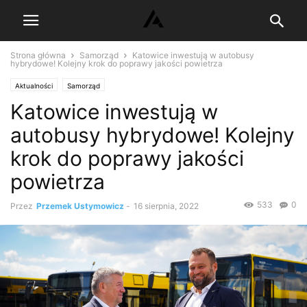
Strona główna
Samorząd
Katowice inwestują w autobusy
hybrydowe! Kolejny krok do poprawy jakości powietrza
Aktualności
Samorząd
Katowice inwestują w
autobusy hybrydowe! Kolejny
krok do poprawy jakości
powietrza
533
0
Przez
Przemek Ustymowicz
-
16 sierpnia, 2022