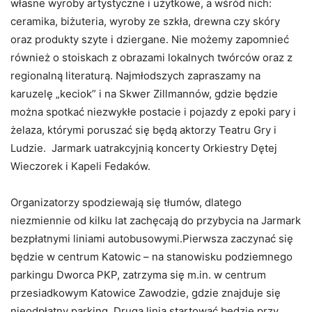
własne wyroby artystyczne i użytkowe, a wśród nich:
ceramika, biżuteria, wyroby ze szkła, drewna czy skóry
oraz produkty szyte i dziergane. Nie możemy zapomnieć
również o stoiskach z obrazami lokalnych twórców oraz z
regionalną literaturą. Najmłodszych zapraszamy na
karuzelę „keciok” i na Skwer Zillmannów, gdzie będzie
można spotkać niezwykłe postacie i pojazdy z epoki pary i
żelaza, którymi poruszać się będą aktorzy Teatru Gry i
Ludzie. Jarmark uatrakcyjnią koncerty Orkiestry Dętej
Wieczorek i Kapeli Fedaków.
Organizatorzy spodziewają się tłumów, dlatego
niezmiennie od kilku lat zachęcają do przybycia na Jarmark
bezpłatnymi liniami autobusowymi.Pierwsza zaczynać się
będzie w centrum Katowic – na stanowisku podziemnego
parkingu Dworca PKP, zatrzyma się m.in. w centrum
przesiadkowym Katowice Zawodzie, gdzie znajduje się
nieodpłatny parking. Druga linia startować będzie przy