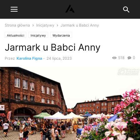
Strona główna
Inicjatywy
Jarmark u Babci Anny
Aktualności
Inicjatywy
Wydarzenia
Jarmark u Babci Anny
518
0
Przez
Karolina Figna
-
24 lipca, 2023