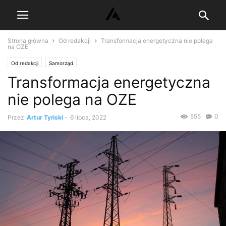
Strona główna
Od redakcji
Transformacja energetyczna nie polega
na OZE
Od redakcji
Samorząd
Transformacja energetyczna
nie polega na OZE
555
0
Przez
Artur Tyński
-
6 lipca, 2022