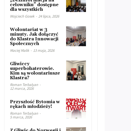
„Dezinformacja na
celowniku” dostępne
dla wszystkich
Wojciech Gosek
-
24 lipca, 2026
Wolontariat w 3
minuty. Jak dołączyć
do Klastra Innowacji
Społecznych
Maciej Malik
-
13 maja, 2026
Gliwiccy
superbohaterowie.
Kim są wolontariusze
Klastra?
Roman Terbalyan
-
12 marca, 2026
Przyszłość Bytomia w
rękach młodzieży!
Roman Terbalyan
-
5 marca, 2026
Z Gliwic do Norwegii i