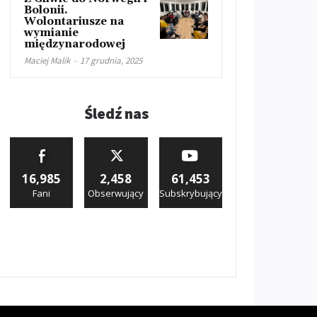
Bolonii.
Wolontariusze na
wymianie
międzynarodowej
Maciej Malik
-
17 grudnia, 2025
Śledź nas
16,985
2,458
61,453
Fani
Obserwujący
Subskrybujący