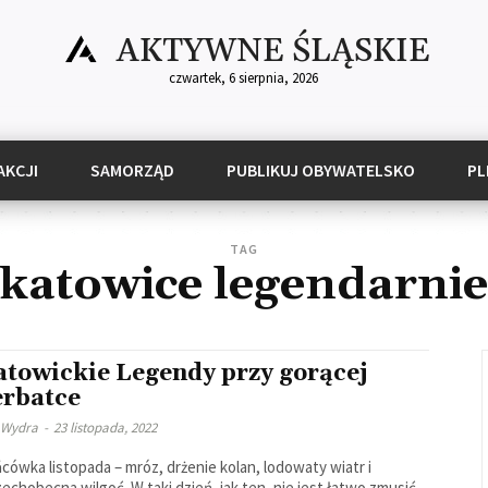
AKTYWNE ŚLĄSKIE
czwartek, 6 sierpnia, 2026
AKCJI
SAMORZĄD
PUBLIKUJ OBYWATELSKO
PL
TAG
katowice legendarnie
atowickie Legendy przy gorącej
erbatce
 Wydra
-
23 listopada, 2022
cówka listopada – mróz, drżenie kolan, lodowaty wiatr i
echobecna wilgoć. W taki dzień, jak ten, nie jest łatwo zmusić