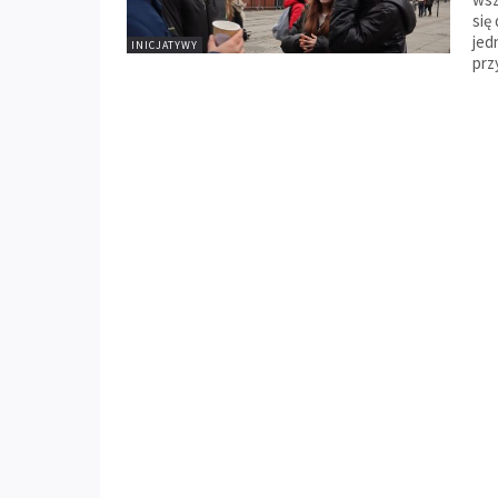
się
jed
INICJATYWY
prz