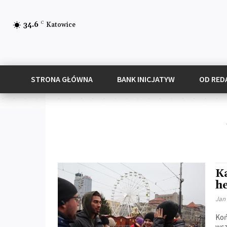
C
34.6
Katowice
STRONA GŁÓWNA
BANK INICJATYW
OD RED
K
h
Jan
Koń
wsz