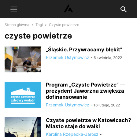
Strona główna
Tagi
Czyste powietrze
czyste powietrze
„Śląskie. Przywracamy błękit”
Przemek Ustymowicz
-
6 kwietnia, 2022
Program „Czyste Powietrze” —
prezydent Jaworzna zwiększa
dofinansowanie
Przemek Ustymowicz
-
16 lutego, 2022
Czyste powietrze w Katowicach?
Miasto staje do walki
Karolina Rzepecka-Jarosz
-