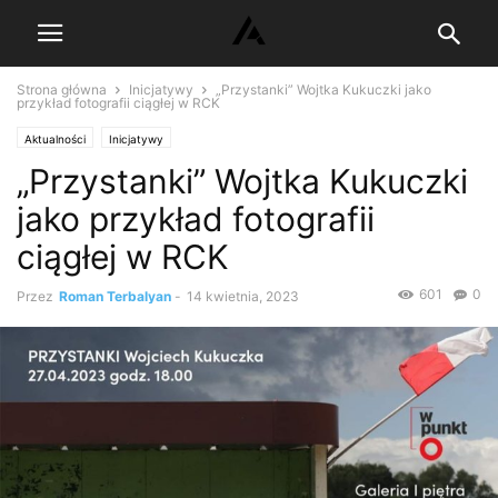
Strona główna
Inicjatywy
„Przystanki” Wojtka Kukuczki jako
przykład fotografii ciągłej w RCK
Aktualności
Inicjatywy
„Przystanki” Wojtka Kukuczki
jako przykład fotografii
ciągłej w RCK
601
0
Przez
Roman Terbalyan
-
14 kwietnia, 2023