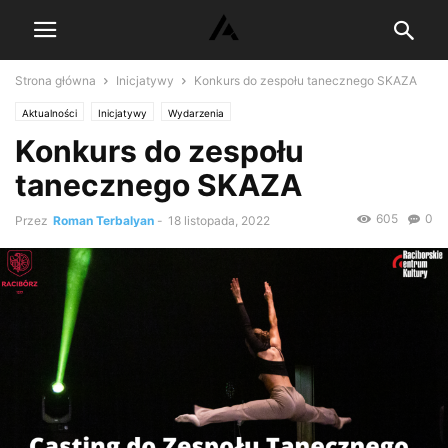
Strona główna
Inicjatywy
Konkurs do zespołu tanecznego SKAZA
Aktualności
Inicjatywy
Wydarzenia
Konkurs do zespołu
tanecznego SKAZA
605
0
Przez
Roman Terbalyan
-
18 listopada, 2022