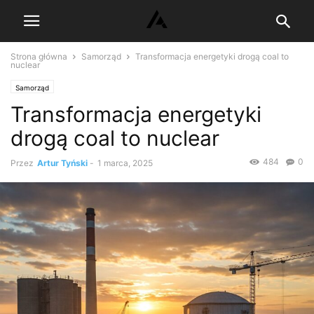
Strona główna
Samorząd
Transformacja energetyki drogą coal to
nuclear
Samorząd
Transformacja energetyki
drogą coal to nuclear
484
0
Przez
Artur Tyński
-
1 marca, 2025