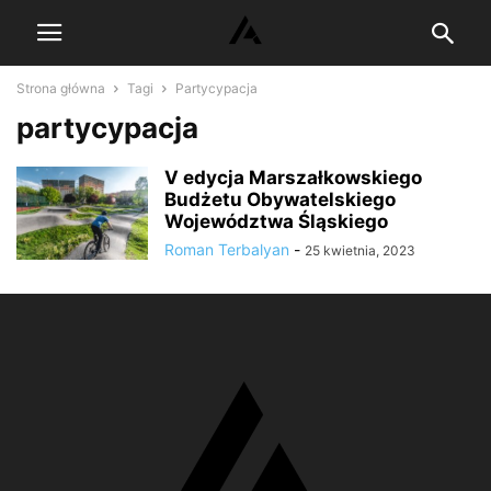
Strona główna
Tagi
Partycypacja
partycypacja
V edycja Marszałkowskiego
Budżetu Obywatelskiego
Województwa Śląskiego
Roman Terbalyan
-
25 kwietnia, 2023