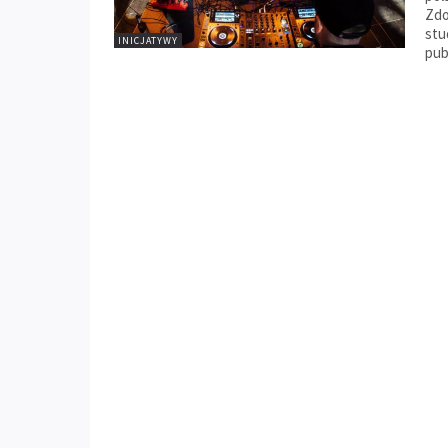
Zdo
stu
INICJATYWY
pub