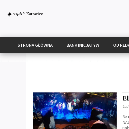
C
24.6
Katowice
STRONA GŁÓWNA
BANK INICJATYW
OD RED
E
Lud
Na 
NAD
pol