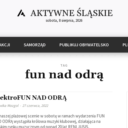
AKTYWNE ŚLĄSKIE
sobota, 8 sierpnia, 2026
AKCJI
SAMORZĄD
PUBLIKUJ OBYWATELSKO
PL
TAG
fun nad odrą
lektroFUN NAD ODRĄ
wika Mozgol
-
27 czerwca, 2022
naszej plażowej scenie w sobotę w ramach wydarzenia FUN
 ODRĄ wystąpiła królowa muzyki klubowej, działająca na
skim rynku muzycznym od ponad 20 lat RENI JUSIS.