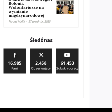
Bolonii.
Wolontariusze na
wymianie
międzynarodowej
Maciej Malik
-
17 grudnia, 2025
Śledź nas
16,985
2,458
61,453
Fani
Obserwujący
Subskrybujący