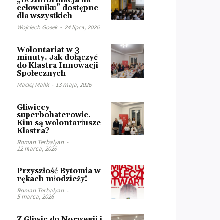
„Dezinformacja na
celowniku” dostępne
dla wszystkich
Wojciech Gosek
-
24 lipca, 2026
Wolontariat w 3
minuty. Jak dołączyć
do Klastra Innowacji
Społecznych
Maciej Malik
-
13 maja, 2026
Gliwiccy
superbohaterowie.
Kim są wolontariusze
Klastra?
Roman Terbalyan
-
12 marca, 2026
Przyszłość Bytomia w
rękach młodzieży!
Roman Terbalyan
-
5 marca, 2026
Z Gliwic do Norwegii i