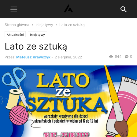
Strona główna
Inicjatywy
Lato ze sztuką
Aktualności
Inicjatywy
Lato ze sztuką
644
0
Przez
Mateusz Krawczyk
-
2 sierpnia, 2022