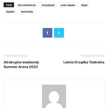
TAGI
dla młodzieży
inicjatywa
ruda śląska
śląsk
śląskie
warsztaty
Poprzedni artykuł
Następny artykuł
Atrakcyjne weekendy
Letnia Grządka Teatralna
Summer Arena 2022