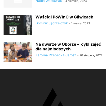
Nadia Wacławiak
-
4 sierpnia, 2023
Wyścigi PoWInO w Gliwicach
Dominik Jędrzejczyk
-
1 marca, 2023
Na dworze w Oborze – cykl zajęć
dla najmłodszych
Karolina Rzepecka-Jarosz
-
20 sierpnia, 2022